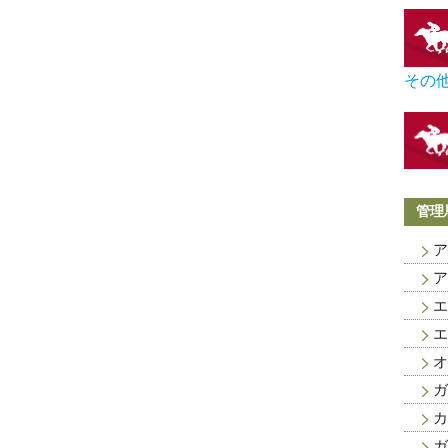
その
管理
ア
ア
エ
エ
オ
ガ
カ
ガ