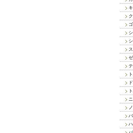
キ
ク
ゴ
シ
シ
ス
ゼ
テ
ト
ド
ト
ニ
ノ
バ
ハ
バ