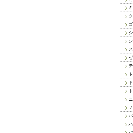
キ
ク
ゴ
シ
シ
ス
ゼ
テ
ト
ド
ト
ニ
ノ
バ
ハ
バ