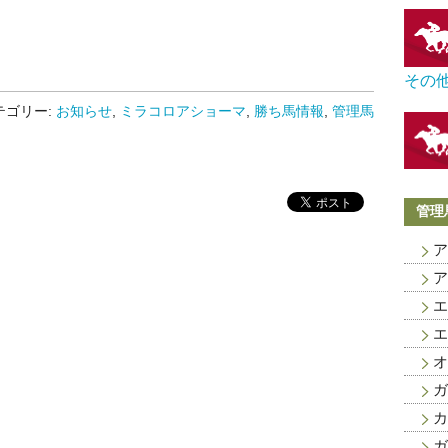
！
その
テゴリー:
お知らせ
,
ミラコロアショーマ
,
勝ち馬情報
,
管理馬
管理
ア
ア
エ
エ
オ
ガ
カ
ガ