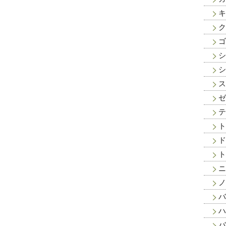
キ
ク
ゴ
シ
シ
ス
ゼ
テ
ト
ド
ト
ニ
ノ
バ
ハ
バ