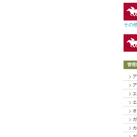
その
管理
ア
ア
エ
エ
オ
ガ
カ
ガ