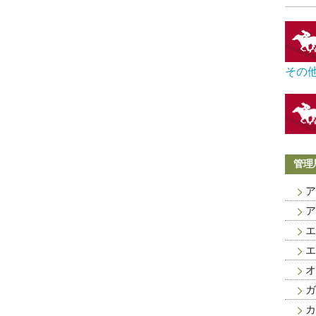
その
管理
ア
ア
エ
エ
オ
ガ
カ