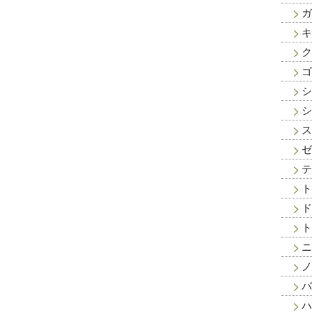
ガ
キ
ク
ゴ
シ
シ
ス
ゼ
テ
ト
ド
ト
ニ
ノ
バ
ハ