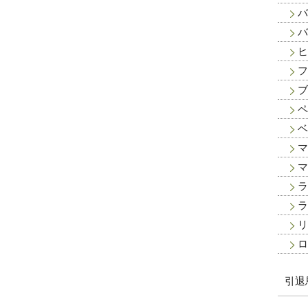
バ
バ
ヒ
フ
ブ
ペ
ベ
マ
マ
ラ
ラ
リ
ロ
引退