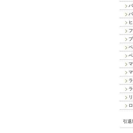
バ
バ
ヒ
フ
ブ
ペ
ベ
マ
マ
ラ
ラ
リ
ロ
引退