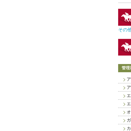
その
管理
ア
ア
エ
エ
オ
ガ
カ