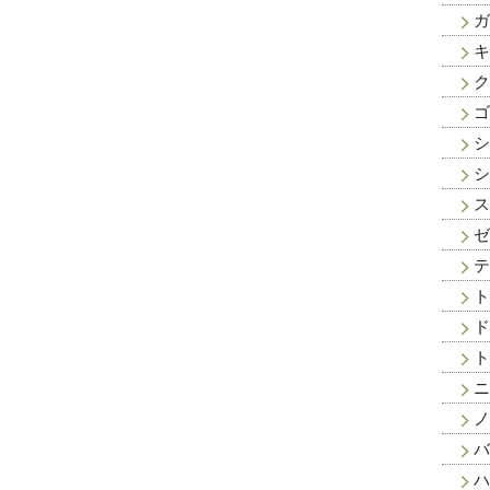
ガ
キ
ク
ゴ
シ
シ
ス
ゼ
テ
ト
ド
ト
ニ
ノ
バ
ハ