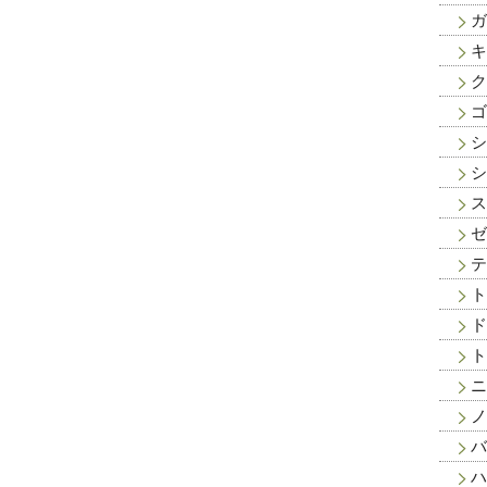
ガ
キ
ク
ゴ
シ
シ
ス
ゼ
テ
ト
ド
ト
ニ
ノ
バ
ハ