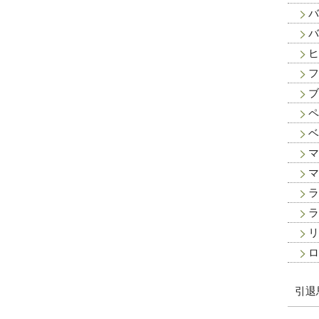
バ
バ
ヒ
フ
ブ
ペ
ベ
マ
マ
ラ
ラ
リ
ロ
引退