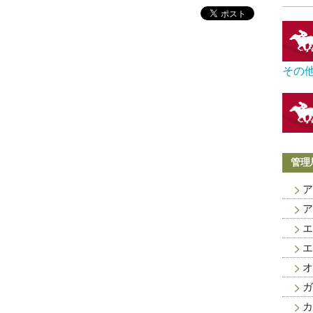
その
管理
ア
ア
エ
エ
オ
ガ
カ