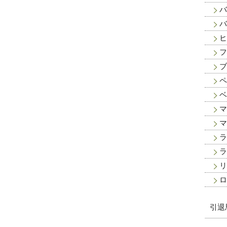
バ
バ
ヒ
フ
ブ
ペ
ベ
マ
マ
ラ
ラ
リ
ロ
引退