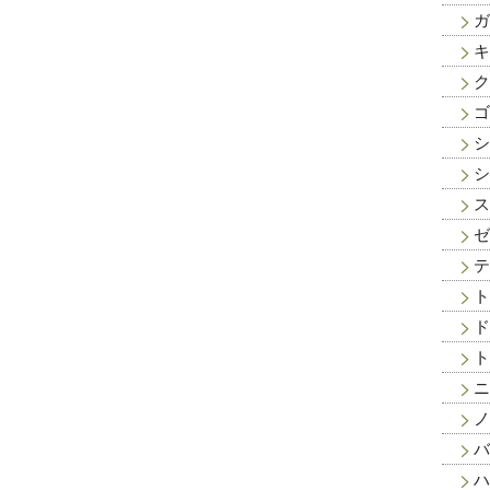
ガ
キ
ク
ゴ
シ
シ
ス
ゼ
テ
ト
ド
ト
ニ
ノ
バ
ハ