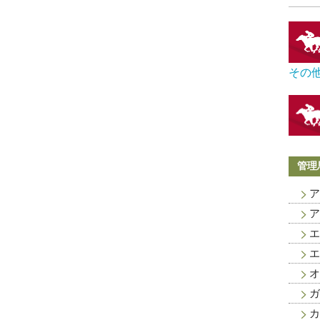
その
管理
ア
ア
エ
エ
オ
ガ
カ