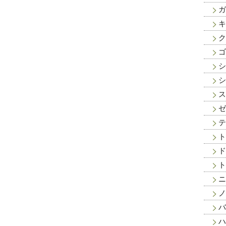
ガ
キ
ク
ゴ
シ
シ
ス
ゼ
テ
ト
ド
ト
ニ
ノ
バ
ハ