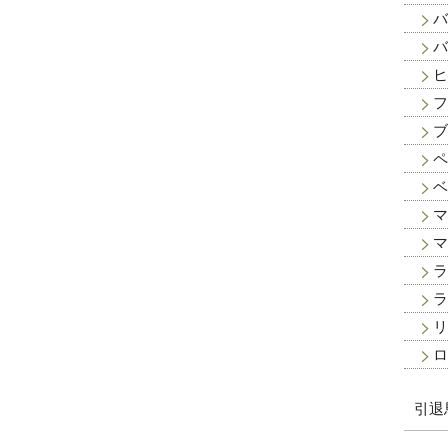
バ
バ
ヒ
フ
ブ
ペ
ベ
マ
マ
ラ
ラ
リ
ロ
引退