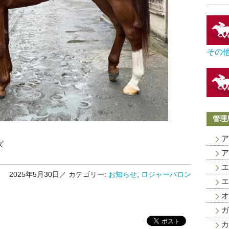
その
管理
ア
ズ
ア
エ
2025年5月30日／
カテゴリー:
お知らせ
,
ロジャーバロン
エ
オ
ガ
カ