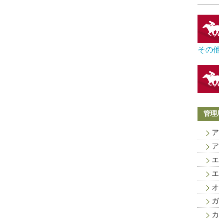
その
管理
ア
ア
エ
エ
オ
ガ
カ