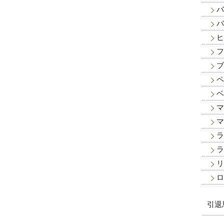
バ
バ
ヒ
フ
ブ
ペ
ベ
マ
マ
ラ
ラ
リ
ロ
引退