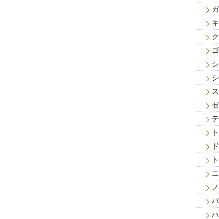
ガ
キ
ク
ゴ
シ
シ
ス
ゼ
テ
ト
ド
ト
ニ
ノ
バ
ハ