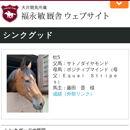
シンクグッド
牡5
父馬：サトノダイヤモンド
母馬：ポジティブマインド（母
父：Ｅｑｕａｌ Ｓｔｒｉｐｅ
ｓ）
馬主：藤田 晋 様
成績（外部リンク）